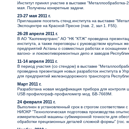
Институт принял участие в выставке "Металлообработка-2
мая. Получены конкретные задачи.
23-27 мая 2011 г.
Приглашаем посетить стенд института на выставке "Мета
Экспоцентре на Красной Пресне (пав. 2, зал 1. F55).
26-28 апреля 2011 г.
В АО "Казтемиртранс" АО "НК "КТЖ" проведена презентац
института, а также переговоры с руководством крупных 
предприятий Астаны о совместных работах и оснащении 
вагоно- и локомотиворемонтных депо и заводов Республик
11-14 апреля 2011 г.
В период участия (со стендом) в выставке "Металлообраб
проведена презентация новых разработок института в Упр
для предприятий железнодорожного транспорта Республи
Март 2011 г.
Разработана новая модификация прибора для контроля ш
USB профилограф-профилометр мод. БВ-7669М.
24 февраля 2011 г.
Выполнен в установленный срок в строгом соответствии с 
НИОКР "Технологическая подготовка производства опытно
измерительной машины субмикронной точности для обес
обработки прецизионных деталей сложной формы" (гос. ко