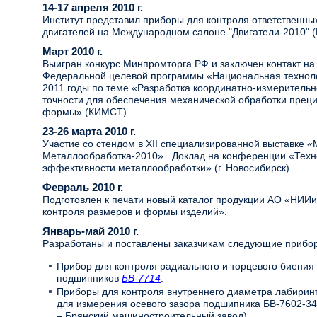
14-17 апреля 2010 г.
Институт представил приборы для контроля ответственн
двигателей на Международном салоне "Двигатели-2010" (
Март 2010 г.
Выигран конкурс Минпромторга РФ и заключен контакт н
Федеральной целевой программы «Национальная техноло
2011 годы по теме «Разработка координатно-измерител
точности для обеспечения механической обработки прец
формы» (КИМСТ).
23-26 марта 2010 г.
Участие со стендом в XII специализированной выставке 
Металлообработка-2010». .Доклад на конференции «Тех
эффективности металлообработки» (г. Новосибирск).
Февраль 2010 г.
Подготовлен к печати новый каталог продукции АО «НИИ
контроля размеров и формы изделий».
Январь-май 2010 г.
Разработаны и поставлены заказчикам следующие прибо
Прибор для контроля радиального и торцевого биения
подшипников
БВ-7714
.
Приборы для контроля внутреннего диаметра лабиринт
для измерения осевого зазора подшипника БВ-7602-34 
– Брянский машиностроительный завод).