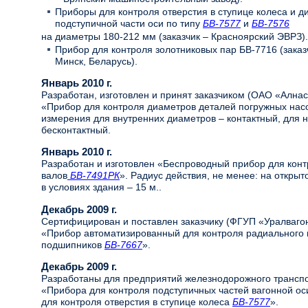
Приборы для контроля отверстия в ступице колеса и 
подступичной части оси по типу
БВ-7577
и
БВ-7576
на диаметры 180-212 мм (заказчик – Красноярский ЭВРЗ).
Прибор для контроля золотниковых пар БВ-7716 (зака
Минск, Беларусь).
Январь 2010 г.
Разработан, изготовлен и принят заказчиком (ОАО «Алнас
«Прибор для контроля диаметров деталей погружных нас
измерения для внутренних диаметров – контактный, для 
бесконтактный.
Январь 2010 г.
Разработан и изготовлен «Беспроводный прибор для кон
валов
БВ-7491РК
». Радиус действия, не менее: на открыт
в условиях здания – 15 м..
Декабрь 2009 г.
Сертифицирован и поставлен заказчику (ФГУП «Уралваго
«Прибор автоматизированный для контроля радиального и
подшипников
БВ-7667
».
Декабрь 2009 г.
Разработаны для предприятий железнодорожного трансп
«Прибора для контроля подступичных частей вагонной о
для контроля отверстия в ступице колеса
БВ-7577
».