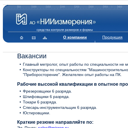
средства контроля размеров и формы
О компании
Продукция
Вакансии
Главный метролог, опыт работы по специальности не м
Конструкторы по специальностям "Машиностроительно
"Приборосторение". Желателен опыт работы на ПК.
Рабочие высокой квалификации в опытное про
Фрезеровщики 6 разряда.
Шлифовщики 6 разряда.
Токари 6 разряда.
Слесарь-инструментальщик 6 разряда.
Юстировщики.
Краткие резюме направляйте по:
Эл. Почте:
sales@micron.ru