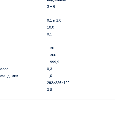
3 ÷ 6
0,1 и 1,0
10,0
0,1
± 30
± 300
± 999,9
более
0,3
оманд, мкм
1,0
292×226×122
3,8