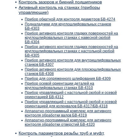
Контроль зазоров и биений подшипников
Активный контроль на станках (приборы
управляющие)
Прибор обкатной для контроля диаметров БВ-4274
Подналадчики для круглошлифовальных станков
БВ-4303
Прибор активного контроля гладких поверхностей на
круглошлифовальных станках с навесной скобой
БВ-4304
Прибор активного контроля гладких поверхностей на
круглошлифовальных станках с настольной скобой
БВ-4305
Прибор активного контроля для внутришлифовальных
станков БВ-4307
Прибор активного контроля для плоскошлифовальных
станков БВ-4308
Прибор для сопряженного шлифования БВ-4309
Прибор осевой ориентации деталей на
круглошлифовальных станках БВ-4310
Прибор управляющий с настольной скобой и осевой
ориентацией БВ-4312
Прибор управляющий с настольной скобой и осевой
ориентацией для коленвалов БВ-4317/БВ-4318
Аппаратно-программный комплекс для активного
контроля обработки валов БВ-4319
Аппаратно-программный комплекс для активного
контроля обработки отверстий БВ-4320
Контроль параметров резьбы труб и муфт,