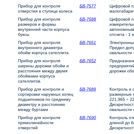
Прибор для контроля
БВ-7577
Цифровой п
отверстия в ступице колеса
малогабари
Прибор для контроля
БВ-7588
Цифровой п
размеров и формы
измеритель
внутренней части корпуса
автономным 
буксы
отсчета - 1
Прибор для контроля
БВ-7651
Электронный
внутреннего диаметра
Предел допу
обойм корпуса сателлита.
овальности –
Прибор для контроля
БВ-7652
Предназначе
ширины дорожки обойм и
предприяти
расстояния между двумя
дорожки обо
обоймами корпуса
сателлитов.
Прибор для контроля и
БВ-7689
Контроль и 
сортировки наружных колец
размерные г
подшипников по среднему
221,965 ÷ 2
диаметру и расстоянию
Дискретност
между буртами
овальности 
Прибор для контроля
БВ-7690
Контроль от
прямолинейности
длиной до 6
отверстий
Дискретность