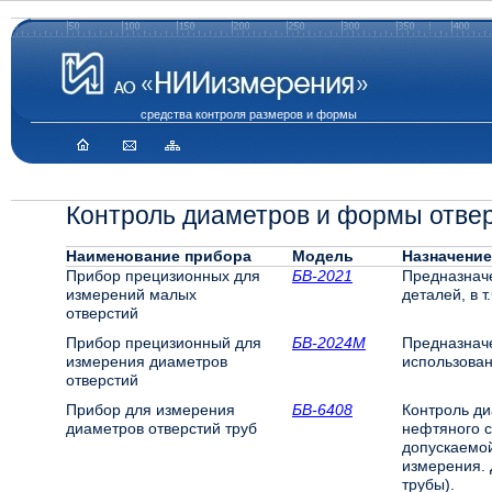
средства контроля размеров и формы
Контроль диаметров и формы отве
Наименование прибора
Модель
Назначение
Прибор прецизионных для
БВ-2021
Предназнач
измерений малых
деталей, в т
отверстий
Прибор прецизионный для
БВ-2024М
Предназначе
измерения диаметров
использован
отверстий
Прибор для измерения
БВ-6408
Контроль ди
диаметров отверстий труб
нефтяного с
допускаемой
измерения. 
трубы).