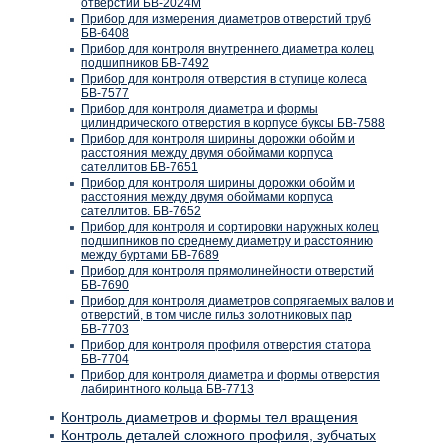
отверстий БВ-2024М
Прибор для измерения диаметров отверстий труб
БВ-6408
Прибор для контроля внутреннего диаметра колец
подшипников БВ-7492
Прибор для контроля отверстия в ступице колеса
БВ-7577
Прибор для контроля диаметра и формы
цилиндрического отверстия в корпусе буксы БВ-7588
Прибор для контроля ширины дорожки обойм и
расстояния между двумя обоймами корпуса
сателлитов БВ-7651
Прибор для контроля ширины дорожки обойм и
расстояния между двумя обоймами корпуса
сателлитов. БВ-7652
Прибор для контроля и сортировки наружных колец
подшипников по среднему диаметру и расстоянию
между буртами БВ-7689
Прибор для контроля прямолинейности отверстий
БВ-7690
Прибор для контроля диаметров сопрягаемых валов и
отверстий, в том числе гильз золотниковых пар
БВ-7703
Прибор для контроля профиля отверстия статора
БВ-7704
Прибор для контроля диаметра и формы отверстия
лабиринтного кольца БВ-7713
Контроль диаметров и формы тел вращения
Контроль деталей сложного профиля, зубчатых