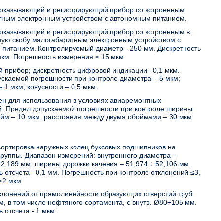
оказывающий и регистрирующий прибор со встроенным
тным электронным устройством с автономным питанием.
оказывающий и регистрирующий прибор со встроенным в
ную скобу малогабаритным электронным устройством с
питанием. Контролируемый диаметр - 250 мм. Дискретность
 мкм. Погрешность измерения ≤ 15 мкм.
 прибор; дискретность цифровой индикации –0,1 мкм.
скаемой погрешности при контроле диаметра – 5 мкм;
 1 мкм; конусности – 0,5 мкм.
н для использования в условиях авиаремонтных
й. Предел допускаемой погрешности при контроле ширины
йм – 10 мкм, расстояния между двумя обоймами – 30 мкм.
сортировка наружных колец буксовых подшипников на
руппы. Диапазон измерений: внутреннего диаметра –
22,189 мм; ширины дорожки качения – 51,974 ÷ 52,106 мм.
ь отсчета –0,1 мм. Погрешность при контроле отклонений ≤3,
≤2 мкм.
клонений от прямолинейности образующих отверстий труб
м, в том числе нефтяного сортамента, с внутр. Ø80÷105 мм.
 отсчета - 1 мкм.