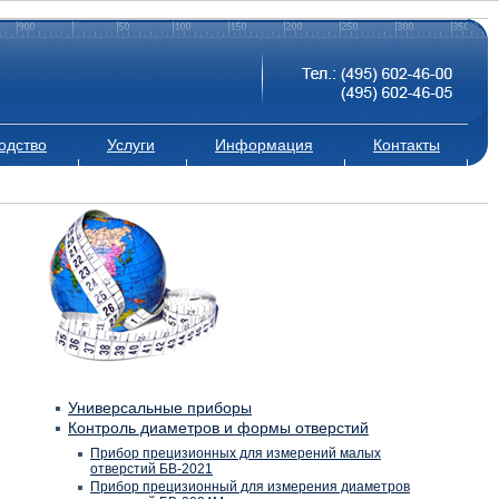
одство
Услуги
Информация
Контакты
Универсальные приборы
Контроль диаметров и формы отверстий
Прибор прецизионных для измерений малых
отверстий БВ-2021
Прибор прецизионный для измерения диаметров