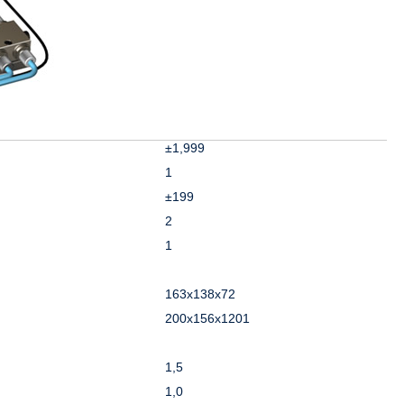
±1,999
1
±199
2
1
163х138х72
200х156х1201
1,5
1,0