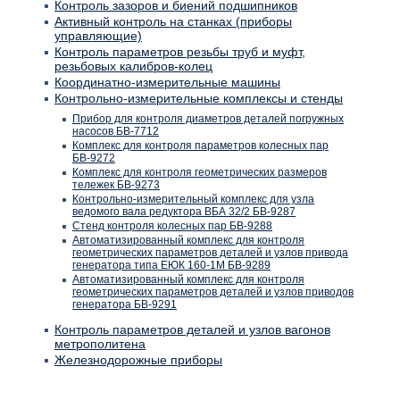
Контроль зазоров и биений подшипников
Активный контроль на станках (приборы
управляющие)
Контроль параметров резьбы труб и муфт,
резьбовых калибров-колец
Координатно-измерительные машины
Контрольно-измерительные комплексы и стенды
Прибор для контроля диаметров деталей погружных
насосов БВ-7712
Комплекс для контроля параметров колесных пар
БВ-9272
Комплекс для контроля геометрических размеров
тележек БВ-9273
Контрольно-измерительный комплекс для узла
ведомого вала редуктора ВБА 32/2 БВ-9287
Стенд контроля колесных пар БВ-9288
Автоматизированный комплекс для контроля
геометрических параметров деталей и узлов привода
генератора типа ЕЮК 160-1М БВ-9289
Автоматизированный комплекс для контроля
геометрических параметров деталей и узлов приводов
генератора БВ-9291
Контроль параметров деталей и узлов вагонов
метрополитена
Железнодорожные приборы