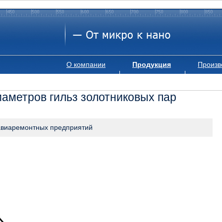
О компании
Продукция
Произв
иаметров гильз золотниковых пар
 авиаремонтных предприятий