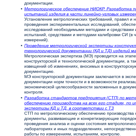
документации.
Метрологическое обеспечение НИОКР. Разработка 
испытаний изделия в части линейно-угловых измере
Установление метрологических требований, правил и 
проведения экспериментальных исследований, обесп
исследований необходимыми методами и средствами и
испытаний, средствами и методами калибровки СИ (в 
измерений).
Проведение метрологической экспертизы конструк
технологической документации (КД и ТД) изделий 
Метрологическая экспертиза (МЭ) проводится на этапе
конструкторской и технологической документации, а та
извещений об изменениях, вносимых в конструкторску
документацию.
МЭ конструкторской документации заключается в эксп
документации норм точности и в возможности реализац
экономической целесообразности заложенных в докум
контроля.
Разработка стандартов предприятия (СТП) по мет
обеспечению производства на всех его стадиях, по
экспертизы КД и ТД, в соответствии с ТЗ
СТП по метрологическому обеспечению производства 
документы, развивающие и конкретизирующие порядок
проведения анализа и оценки состояния метрологическ
лабораториях и иных подразделениях, непосредстве
работы по измерениям, испытаниям, контролю.