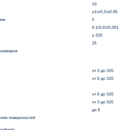
10
±1/±0,2/±0,05
 мм
5
0,1/0,01/0,001
≥ 320
25
размеров
от 3 до 320
от 0 до 320
от 6 до 320
от 3 до 320
до 6
ния поверхностей
профиля: