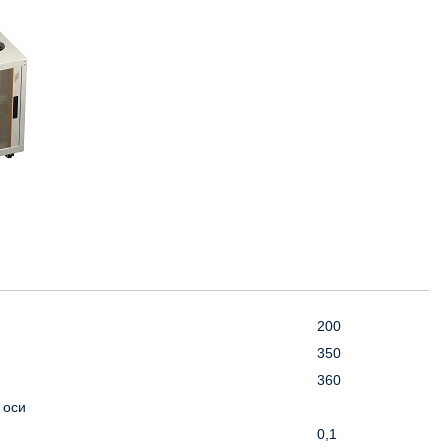
200
350
360
 оси
0,1