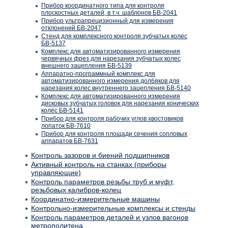
Прибор координатного типа для контроля
плоскостных деталей, в т.ч. шаблонов БВ-2041
Прибор ультрапрецизионный для измерения
отклонений БВ-2047
Стенд для комплексного контроля зубчатых колес
БВ-5137
Комплекс для автоматизированного измерения
червячных фрез для нарезания зубчатых колес
внешнего зацепления БВ-5139
Аппаратно-программный комплекс для
автоматизированного измерения долбяков для
нарезания колес внутреннего зацепления БВ-5140
Комплекс для автоматизированного измерения
дисковых зубчатых головок для нарезания конических
колёс БВ-5141
Прибор для контроля рабочих углов хвостовиков
лопаток БВ-7610
Прибор для контроля площади сечения сопловых
аппаратов БВ-7631
Контроль зазоров и биений подшипников
Активный контроль на станках (приборы
управляющие)
Контроль параметров резьбы труб и муфт,
резьбовых калибров-колец
Координатно-измерительные машины
Контрольно-измерительные комплексы и стенды
Контроль параметров деталей и узлов вагонов
метрополитена