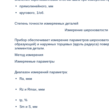
прямолинейного, мм
кругового, 1/об.
Степень точности измеряемых деталей
Измерение шероховатости 
Прибор обеспечивает измерение параметров шероховатос
образующей) и наружных торцевых (вдоль радиуса) пове
элементов детали.
Метод измерения
Измеряемые параметры
Диапазон измерений параметра:
Ra, мкм
Rz и Rmax, мкм
tp, %
Sm и S, мм