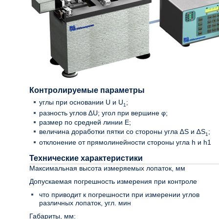
Контролируемые параметры
углы при основании U и U
;
1
разность углов ∆U; угол при вершине φ;
размер по средней линии E;
величина доработки пятки со стороны угла ∆S и ∆S
;
1
отклонение от прямолинейности стороны угла h и h1
Технические характеристики
Максимальная высота измеряемых лопаток, мм
Допускаемая погрешность измерения при контроле
что приводит к погрешности при измерении углов
различных лопаток, угл. мин
Габариты, мм: