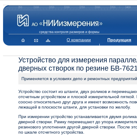
средства контроля размеров и формы
О компании
Продукция
Устройство для измерения паралле
дверных створок по резине БВ-762
Применяется в условиях депо и ремонтных предприяти
Устройство состоит из штанги, двух роликов и перемещ
отсчетным устройством и плоской измерительной пяткой.
соосно относительно друг друга и имеют возможность пово
лежащей в плоскости штанги, для установки по желобу.
При измерении устройство устанавливается двумя ролик
дверной створки. Рамку перемещают до упора измеритель
резинового уплотнения другой дверной створки. После эт
по шкале отсчетного устройства.