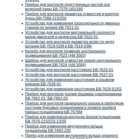
Прибор для контроля подступичных частей оси
колесной пары БВ-7576-165/180
Прибор для контроля диаметра отверстия в корпусе
буксы БВ-7588-215/250
Устройство для измерения параллельности дверных
створок по резине БВ-7621-01
Устройство для контроля вертикальной соосности
валов двигателя и редуктора БВ-7622-01
Устройство для контроля диаметра колес по кругу
катания БВ-7619-02М и БВ-7619-03М
Калибр для контроля подвески центрального
подвешивания БВ-7623 (АМ 3003)
Шаблон для контроля отверстия серьги центрального
подвешивания БВ-7624 (АМ 3004)
Устройство для контроля расстояния БВ-7625-01
Устройство для контроля расстояния БВ-7627-01
Устройство для измерения расстояния в срывном
клапане БВ-7628-01
Устройство для измерения расстояния БВ-7629-01/02
Прибор для контроля усилия башмака токоприемника
БВ-7662-01, БВ-7662-02
Прибор для контроля радиального зазора в свободном
состонии буксовых подшипников и осевого разбега
парных подшипников БВ-7676М
Прибор для комплексов контроля блоков подшипника
БВ-7676-215/215-1/250
Прибор для измерения внутреннего кольца
подшипника БВ-7693-200
Прибо для измерения внутреннего кольца опорного