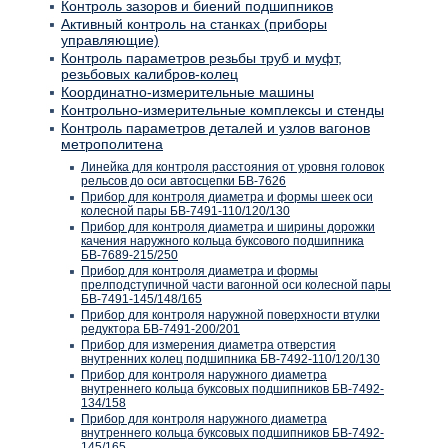
Контроль зазоров и биений подшипников
Активный контроль на станках (приборы
управляющие)
Контроль параметров резьбы труб и муфт,
резьбовых калибров-колец
Координатно-измерительные машины
Контрольно-измерительные комплексы и стенды
Контроль параметров деталей и узлов вагонов
метрополитена
Линейка для контроля расстояния от уровня головок
рельсов до оси автосцепки БВ-7626
Прибор для контроля диаметра и формы шеек оси
колесной пары БВ-7491-110/120/130
Прибор для контроля диаметра и ширины дорожки
качения наружного кольца буксового подшипника
БВ-7689-215/250
Прибор для контроля диаметра и формы
прелподступичной части вагонной оси колесной пары
БВ-7491-145/148/165
Прибор для контроля наружной поверхности втулки
редуктора БВ-7491-200/201
Прибор для измерения диаметра отверстия
внутренних колец подшипника БВ-7492-110/120/130
Прибор для контроля наружного диаметра
внутреннего кольца буксовых подшипников БВ-7492-
134/158
Прибор для контроля наружного диаметра
внутреннего кольца буксовых подшипников БВ-7492-
145/165