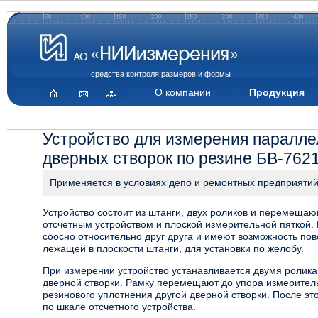
средства контроля размеров и формы
О компании
Продукция
Устройство для измерения паралле
дверных створок по резине БВ-762
Применяется в условиях депо и ремонтных предприяти
Устройство состоит из штанги, двух роликов и перемещ
отсчетным устройством и плоской измерительной пяткой.
соосно относительно друг друга и имеют возможность пово
лежащей в плоскости штанги, для установки по желобу.
При измерении устройство устанавливается двумя ролик
дверной створки. Рамку перемещают до упора измеритель
резинового уплотнения другой дверной створки. После эт
по шкале отсчетного устройства.