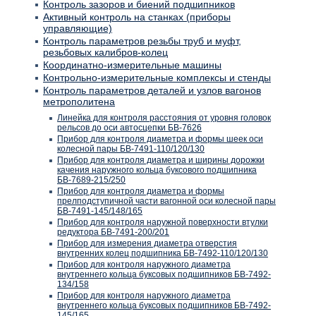
Контроль зазоров и биений подшипников
Активный контроль на станках (приборы
управляющие)
Контроль параметров резьбы труб и муфт,
резьбовых калибров-колец
Координатно-измерительные машины
Контрольно-измерительные комплексы и стенды
Контроль параметров деталей и узлов вагонов
метрополитена
Линейка для контроля расстояния от уровня головок
рельсов до оси автосцепки БВ-7626
Прибор для контроля диаметра и формы шеек оси
колесной пары БВ-7491-110/120/130
Прибор для контроля диаметра и ширины дорожки
качения наружного кольца буксового подшипника
БВ-7689-215/250
Прибор для контроля диаметра и формы
прелподступичной части вагонной оси колесной пары
БВ-7491-145/148/165
Прибор для контроля наружной поверхности втулки
редуктора БВ-7491-200/201
Прибор для измерения диаметра отверстия
внутренних колец подшипника БВ-7492-110/120/130
Прибор для контроля наружного диаметра
внутреннего кольца буксовых подшипников БВ-7492-
134/158
Прибор для контроля наружного диаметра
внутреннего кольца буксовых подшипников БВ-7492-
145/165