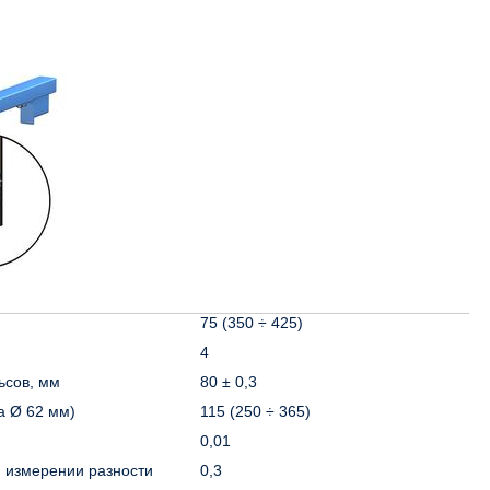
75 (350 ÷ 425)
4
ьсов, мм
80 ± 0,3
а Ø 62 мм)
115 (250 ÷ 365)
0,01
и измерении разности
0,3