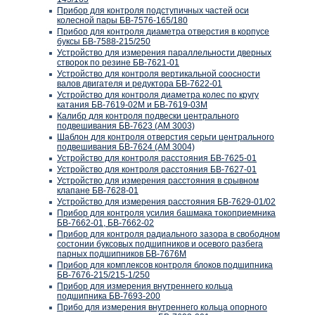
Прибор для контроля подступичных частей оси
колесной пары БВ-7576-165/180
Прибор для контроля диаметра отверстия в корпусе
буксы БВ-7588-215/250
Устройство для измерения параллельности дверных
створок по резине БВ-7621-01
Устройство для контроля вертикальной соосности
валов двигателя и редуктора БВ-7622-01
Устройство для контроля диаметра колес по кругу
катания БВ-7619-02М и БВ-7619-03М
Калибр для контроля подвески центрального
подвешивания БВ-7623 (АМ 3003)
Шаблон для контроля отверстия серьги центрального
подвешивания БВ-7624 (АМ 3004)
Устройство для контроля расстояния БВ-7625-01
Устройство для контроля расстояния БВ-7627-01
Устройство для измерения расстояния в срывном
клапане БВ-7628-01
Устройство для измерения расстояния БВ-7629-01/02
Прибор для контроля усилия башмака токоприемника
БВ-7662-01, БВ-7662-02
Прибор для контроля радиального зазора в свободном
состонии буксовых подшипников и осевого разбега
парных подшипников БВ-7676М
Прибор для комплексов контроля блоков подшипника
БВ-7676-215/215-1/250
Прибор для измерения внутреннего кольца
подшипника БВ-7693-200
Прибо для измерения внутреннего кольца опорного