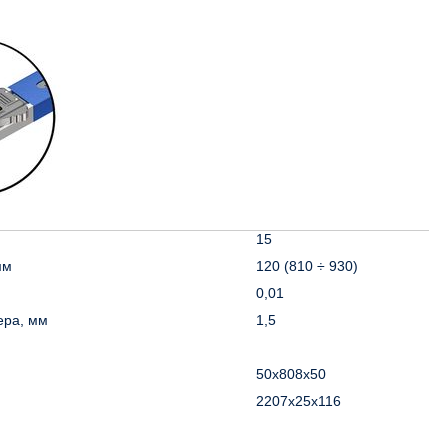
15
мм
120 (810 ÷ 930)
0,01
ера, мм
1,5
50х808х50
2207х25х116