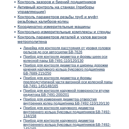
Контроль зазоров и биений подшипников
Активный контроль на станках (приборы
управляющие)
Контроль параметров резьбы труб и муфт,
резьбовых калибров-колец
Координатно-измерительные машины
Контрольно-измерительные комплексы и стенды
Контроль параметров деталей и узлов вагонов
метрополитена
Линейка для контроля расстояния от уровня головок
рельсов до оси автосцепки БВ-7626
Прибор для контроля диаметра и формы шеек оси
колесной пары БВ-7491-110/120/130
Прибор для контроля диаметра и ширины дорожки
качения наружного кольца буксового подшипника
БВ-7689-215/250
Прибор для контроля диаметра и формы
прелподступичной части вагонной оси колесной пары
БВ-7491-145/148/165
Прибор для контроля наружной поверхности втулки
редуктора БВ-7491-200/201
Прибор для измерения диаметра отверстия
внутренних колец подшипника БВ-7492-110/120/130
Прибор для контроля наружного диаметра
внутреннего кольца буксовых подшипников БВ-7492-
134/158
Прибор для контроля наружного диаметра
внутреннего кольца буксовых подшипников БВ-7492-
145/165