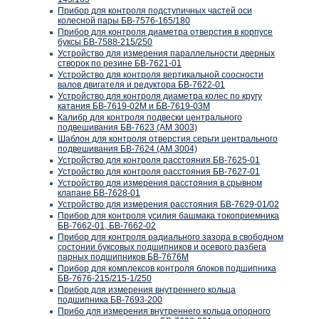
Прибор для контроля подступичных частей оси
колесной пары БВ-7576-165/180
Прибор для контроля диаметра отверстия в корпусе
буксы БВ-7588-215/250
Устройство для измерения параллельности дверных
створок по резине БВ-7621-01
Устройство для контроля вертикальной соосности
валов двигателя и редуктора БВ-7622-01
Устройство для контроля диаметра колес по кругу
катания БВ-7619-02М и БВ-7619-03М
Калибр для контроля подвески центрального
подвешивания БВ-7623 (АМ 3003)
Шаблон для контроля отверстия серьги центрального
подвешивания БВ-7624 (АМ 3004)
Устройство для контроля расстояния БВ-7625-01
Устройство для контроля расстояния БВ-7627-01
Устройство для измерения расстояния в срывном
клапане БВ-7628-01
Устройство для измерения расстояния БВ-7629-01/02
Прибор для контроля усилия башмака токоприемника
БВ-7662-01, БВ-7662-02
Прибор для контроля радиального зазора в свободном
состонии буксовых подшипников и осевого разбега
парных подшипников БВ-7676М
Прибор для комплексов контроля блоков подшипника
БВ-7676-215/215-1/250
Прибор для измерения внутреннего кольца
подшипника БВ-7693-200
Прибо для измерения внутреннего кольца опорного